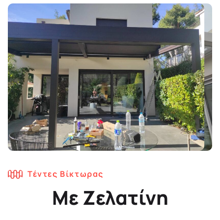
Τέντες Βίκτωρας
Με Ζελατίνη