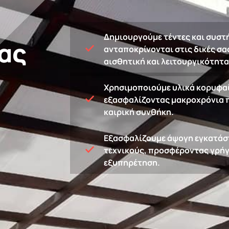
Δημιουργούμε τέντες και συστ
ας
ανταποκρίνονται στις δικές σα
αισθητική και λειτουργικότητα
Χρησιμοποιούμε υλικά κορυφα
εξασφαλίζοντας μακροχρόνια π
καιρική συνθήκη.
Εξασφαλίζουμε άψογη εγκατάσ
τεχνικούς, προσφέροντας γρήγ
εξυπηρέτηση.