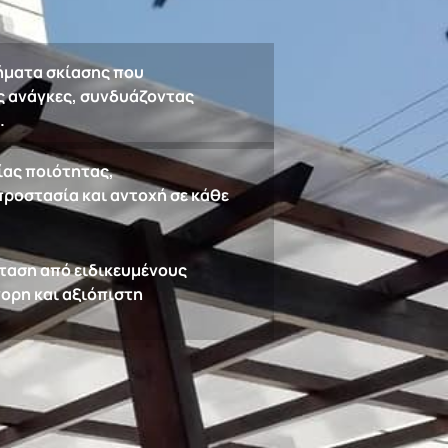
ήματα σκίασης που
ς ανάγκες, συνδυάζοντας
.
ίας ποιότητας,
ροστασία και αντοχή σε κάθε
ταση από ειδικευμένους
ορη και αξιόπιστη