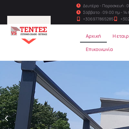
Δευτέρα - Παρασκευή : 09
Σάββατο : 09:00 πμ - 14
+306977865285
+30
Αρχική
Η εταιρ
Επικοινωνία