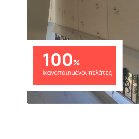
100
%
Ικανοποιημένοι πελάτες