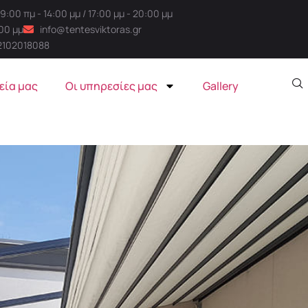
:00 πμ - 14:00 μμ / 17:00 μμ - 20:00 μμ
:00 μμ
info@tentesviktoras.gr
2102018088
εία μας
Οι υπηρεσίες μας
Gallery