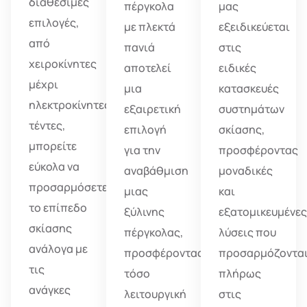
διαθέσιμες
πέργκολα
μας
επιλογές,
με πλεκτά
εξειδικεύεται
από
πανιά
στις
χειροκίνητες
αποτελεί
ειδικές
μέχρι
μια
κατασκευές
ηλεκτροκίνητες
εξαιρετική
συστημάτων
τέντες,
επιλογή
σκίασης,
μπορείτε
για την
προσφέροντας
εύκολα να
αναβάθμιση
μοναδικές
προσαρμόσετε
μιας
και
το επίπεδο
ξύλινης
εξατομικευμένε
σκίασης
πέργκολας,
λύσεις που
ανάλογα με
προσφέροντας
προσαρμόζοντα
τις
τόσο
πλήρως
ανάγκες
λειτουργική
στις