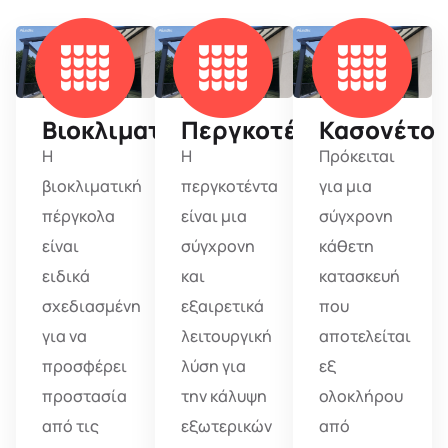
Βιοκλιματική
Περγκοτέντα
Κασονέτο
Η
Η
Πρόκειται
βιοκλιματική
περγκοτέντα
για μια
πέργκολα
είναι μια
σύγχρονη
είναι
σύγχρονη
κάθετη
ειδικά
και
κατασκευή
σχεδιασμένη
εξαιρετικά
που
για να
λειτουργική
αποτελείται
προσφέρει
λύση για
εξ
προστασία
την κάλυψη
ολοκλήρου
από τις
εξωτερικών
από