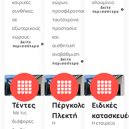
καιρικές
χώρων,
αλουμίνιο.
Δείτε
συνθήκες
προσφέροντας
περισσότερα
σε
ταυτόχρονα
εξωτερικούς
προστασία
χώρους.
και
Δείτε
αισθητική
περισσότερα
αναβάθμιση.
Δείτε
περισσότερα
Τέντες
Πέργκολα
Ειδικές
Με τις
Πλεκτή
κατασκευέ
διάφορες
Η
Η εταιρεία